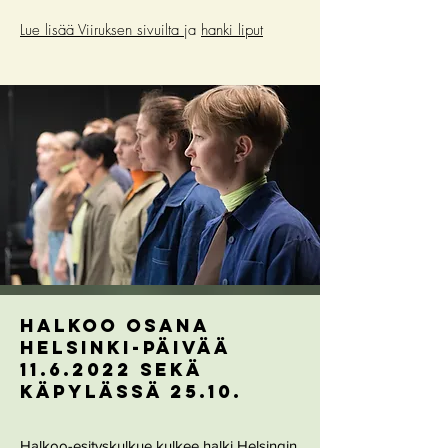
Lue lisää Viiruksen sivuilta
ja
hanki liput
Halkoo osana
helsinki-päivää
11.6.2022 sekä
käpylässä 25.10.
Halkoo-esityskulkue kulkee halki Helsingin