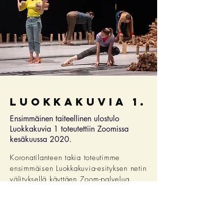
luokkakuvia 1.
Ensimmäinen taiteellinen ulostulo
Luokkakuvia 1 toteutettiin Zoomissa
kesäkuussa 2020.
Koronatilanteen takia toteutimme
ensimmäisen Luokkakuvia-esityksen netin
välityksellä käyttäen Zoom-palvelua.
Tallenne on nähtävissä pyydettäessä.
Tilaa tallenne sähköpostiisi >>