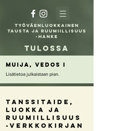
Työväenluokkainen
tausta ja ruumiillisuus
-hanke
Tulossa
MUIJA, VEDOS I
Lisätietoa julkaistaan pian.
Tanssitaide,
luokka ja
ruumiillisuus
-verkkokirjan