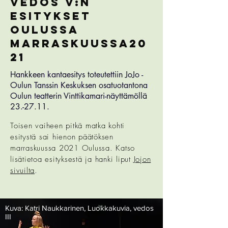
vedos V:n
esitykset
oulussa
marraskuussa20
21
Hankkeen kantaesitys toteutettiin JoJo -
Oulun Tanssin Keskuksen osatuotantona
Oulun teatterin Vinttikamari-näyttämöllä
23.-27.11.
Toisen vaiheen pitkä matka kohti
esitystä sai hienon päätöksen
marraskuussa 2021 Oulussa. Katso
lisätietoa esityksestä ja hanki liput
Jojon
sivuilta
.
Kuva: Katri Naukkarinen, Luokkakuvia, vedos
III